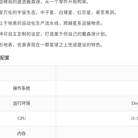
更加微观的建造戴森球，从一个零件开始构架。
千变万化的宇宙生态，中子星、白矮星、红巨星，甚至黑洞。
不止于地表的自动化生产流水线，跨越星系运输物资。
多种可自主定制的设定，打造属于你自己的戴森球计划。
球形地表，完美表现在一颗星球之上完成建设的特色。
配置
操作系统
运行环境
Dir
CPU
i5-
内存