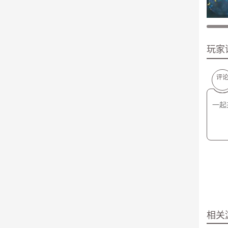
玩家
评
相关