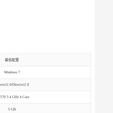
最低配置
Windows 7
ectx11.0/Directx11.0
3570 3.4 GHz 4 Core
5 GB