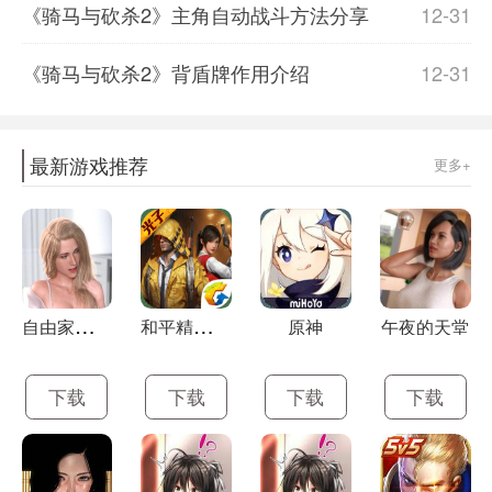
《骑马与砍杀2》主角自动战斗方法分享
12-31
《骑马与砍杀2》背盾牌作用介绍
12-31
最新游戏推荐
更多+
自
由家庭破解版
和
平精英开挂软件免费下载
原神
午夜的天堂
下载
下载
下载
下载