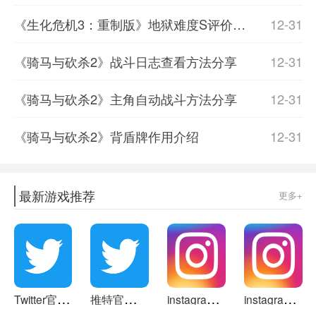
《生化危机3：重制版》地狱难度S评价视频流程 地狱难度速通视频攻略
12-31
《骑马与砍杀2》战斗日志查看方法分享
12-31
《骑马与砍杀2》主角自动战斗方法分享
12-31
《骑马与砍杀2》背盾牌作用介绍
12-31
最新游戏推荐
更多+
T
witter官网版下载最新v3.2
推
特官方安卓版v3.0
i
nstagram正版v5.0
i
nstagram加速版v3.9