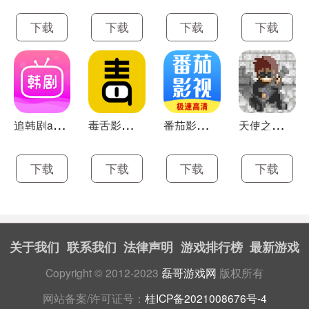
下载
下载
下载
下载
追
韩剧app下载
毒
舌影视免费版app
番
茄影视大全app
天
使之路ios版
下载
下载
下载
下载
关于我们
联系我们
法律声明
游戏排行榜
最新游戏
Copyright © 2012-2023
磊哥游戏网
版权所有
网站备案/许可证号：
桂ICP备2021008676号-4