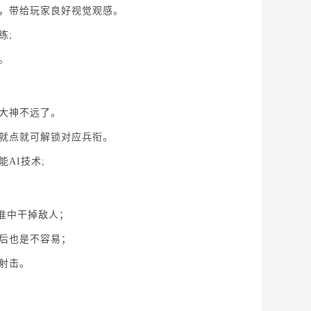
，带给玩家良好视觉观感。
练;
。
大神不远了。
就点就可解锁对应兵衔。
AI技术;
准中干掉敌人；
后也是不容易；
射击。