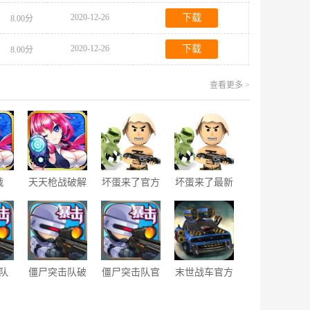
2020-12-26
下载
8.00分
2020-12-26
下载
8.00分
查看更多 >
战
天天枪战破解
坏蛋来了官方
坏蛋来了最新
版
版
版
队
僵尸突击队破
僵尸突击队官
末世战车官方
解版
方版
版