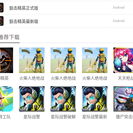
Android
狙击精英正式版
Android
狙击精英最新版
推荐下载
击精英
火柴人绝地战
火柴人绝地战
火柴人绝地战
天天枪
场正式版
场最新版
场
特工队
星际战警
星际战警破解
星际战警最新
僵尸突击
版
版