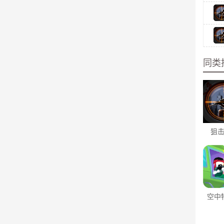
同类
狙
空中