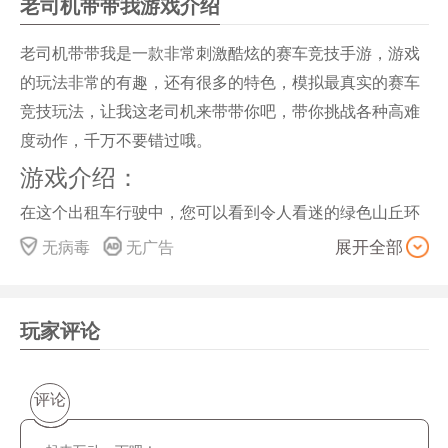
老司机带带我游戏介绍
老司机带带我是一款非常刺激酷炫的赛车竞技手游，游戏
的玩法非常的有趣，还有很多的特色，模拟最真实的赛车
竞技玩法，让我这老司机来带带你吧，带你挑战各种高难
度动作，千万不要错过哦。
游戏介绍：
在这个出租车行驶中，您可以看到令人看迷的绿色山丘环
境。巧妙地在这个出租车模拟器游戏中履行您的职责，享
无病毒
无广告
展开全部
受您的出租车。这个真正的出租车3d需要有限燃料的专业
出租车司机的技能。因此，在您的越野驾驶中驾驶出租车
时需要定量。在越野山脉和城市交通等任何环境中驾驶强
玩家评论
大的出租车。因此，享受驾驶室驾驶与平稳和逼真的控
制，如真正的出租车环境。祝你们玩到好运哦!
评论
游戏玩法：