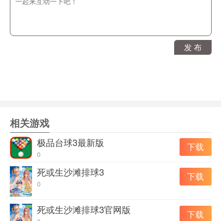
1、玩家进入比赛可以选择喜欢的控制方式。
2、通过屏幕的的按钮还控制赛车的方向。
3、通过左右方向和刹车进行漂移。
4、使用金币可以升级车子性能，当你跑不过别人的时候，
发 布
与其买新车，不如升级车子试试;
游戏特色：
1、沥青赛道主题
2、10+完美的赛车供你选择
相关游戏
3、街头高速竞技
4、真正的飞车飘移
极品台球3最新版
下载
5、容易控制，只需倾斜你的手机
0
6、优美的背景音乐
死或生沙滩排球3
下载
7、装扮属于你的赛车
0
8、收集尽可能多的硬币和钻石
死或生沙滩排球3官网版
9、高速赛跑模式
下载