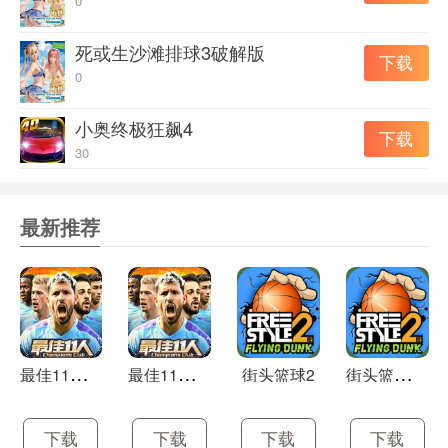
0
10、驾驶技术是第一
11、在沥青道路上夺冠
死或生沙滩排球3破解版
下载
0
小奥终极狂飙4
下载
30
最新推荐
最
佳11人破解版
最
佳11人最新版
街
头篮球2最新版
街头篮球2
下载
下载
下载
下载