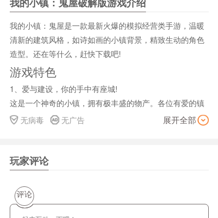
我的小镇：鬼屋破解版游戏介绍
我的小镇：鬼屋是一款最新火爆的模拟经营类手游，温暖
清新的建筑风格，如诗如画的小镇背景，精致生动的角色
造型。还在等什么，赶快下载吧!
游戏特色
1、爱与建设，你的手中有座城!
这是一个神奇的小镇，拥有极丰盛的物产。各位有爱的镇
长，快来开垦农田、扩张土地、建设工坊、种植作物、生
无病毒
无广告
展开全部
产商品，把小镇建设成繁华的时尚魅力之都吧!
2、炫酷装饰，激萌居民，你的小镇你做主!
清新、细腻的建筑风格，繁花似锦的欧式庭院，浓墨重彩
玩家评论
的烟雨江南，热情明媚的水上之都……梦幻场景一一呈现!
还有萝莉、正太、御姐与大叔，众多个性NPC居民齐聚小
评论
镇，与你齐心协力打造梦想之城!
3、广交好友，社交乐无穷!