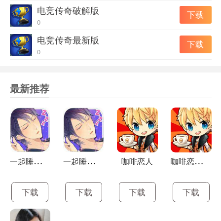
电竞传奇破解版
档点玩!
下载
0
3、多点触控功能，与家人和朋友一起玩。
电竞传奇最新版
4、每个房子配有6间客房和大量的道具，食品和服装。
下载
0
5、我的小镇和5级新的人物一起玩!
6、无广告，改善用户界面，免费更新续航时间。
最新推荐
一
起睡吗中文版
一
起睡吗破解版
咖
啡恋人破解版
咖啡恋人
下载
下载
下载
下载