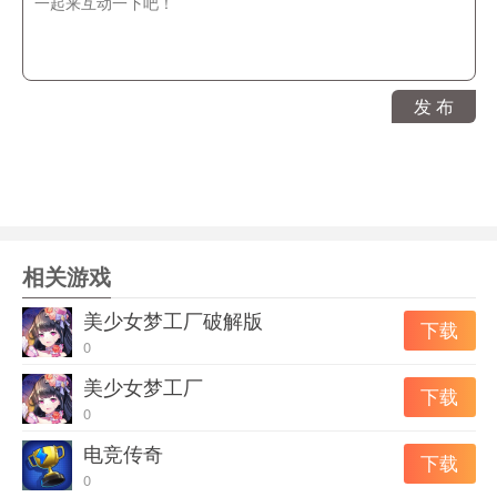
独乐乐不如众乐乐，现实中的好友、曾经的陌生人、暗恋
的人……统统都可在小镇中相聚!好友互访、帮助生产、停
车场等互动玩法，让你与好友都获得大量收益，要经常在
发 布
一起愉快地玩耍哟~!
4、豪车大放送，炫耀无极限!
各式豪车齐登场，还有童话中的南瓜车、马车……快将车
子停放到好友家中吧!爱车就是你身份的象征，或许，从此
香车美人将不再是梦?
相关游戏
5、扭蛋玩法，无法抵抗的收集诱惑!
特殊建筑、特殊NPC、特殊车等，只能从各种扭蛋获得哦!
美少女梦工厂破解版
下载
无论使用钻石、金币还是爱心，总有一款扭蛋能吸引你!收
0
集控还在等什么?赶紧扭起来吧!
美少女梦工厂
下载
游戏亮点
0
电竞传奇
1、与我的小镇：博物馆有一样的人物。
下载
0
2、保存模式，游戏关闭时，你总是可以继续在你最后的存