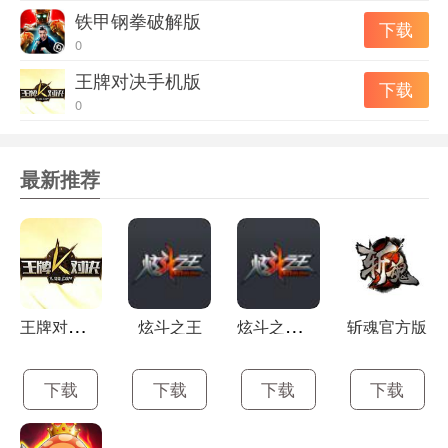
铁甲钢拳破解版
下载
0
王牌对决手机版
下载
0
最新推荐
王
牌对决最新版
炫
斗之王安卓版
炫斗之王
斩魂官方版
下载
下载
下载
下载