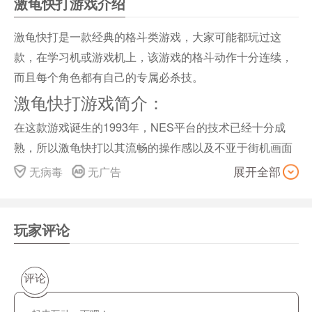
激龟快打游戏介绍
激龟快打是一款经典的格斗类游戏，大家可能都玩过这
款，在学习机或游戏机上，该游戏的格斗动作十分连续，
而且每个角色都有自己的专属必杀技。
激龟快打游戏简介：
在这款游戏诞生的1993年，NES平台的技术已经十分成
熟，所以激龟快打以其流畅的操作感以及不亚于街机画面
的高速格斗感成为了NES平台上FTG的巅峰。
无病毒
无广告
展开全部
激龟快打游戏信息：
但是同一时期，SFC、MD等新的机体已经开始推出，各
玩家评论
大游戏厂商也随之将注意力转向了其他机体平台，NES整
个游戏产业也逐渐走向衰败，在这样的大背景下，激龟快
打获得“前无古人”的荣耀的同时，也遭遇了“后无来者”的悲
评论
凉，成为了NES平台FTG的绝唱。