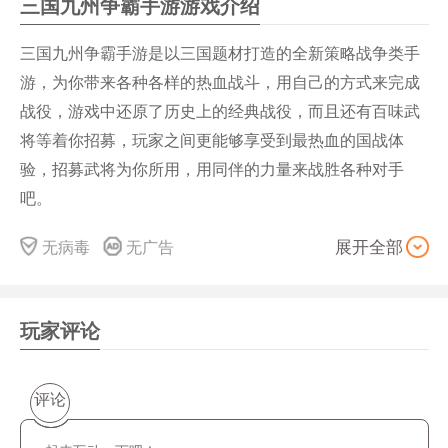
三国九州争霸手游游戏介绍
三国九州争霸手游是以三国题材打造的全新策略战争类手
游，为你带来各种各样的热血战斗，用自己的方式来完成
战役，游戏中还原了历史上的经典战役，而且还有百味武
将等着你招募，玩家之间更能够享受到最热血的国战体
验，招募武将为你所用，用同伴的力量来战胜各种对手
吧。
游戏特色：
无病毒
无广告
展开全部
1、玩家能够体验到原汁原味的三国故事剧情，还有各种各
样的战斗等着你；
2、为你呈现出更多热血的挑战，体验极致的冒险和刺.激
玩家评论
爽快的战斗；
3、你将会在这里感受到无与伦比的激情体验，为你带来热
评论
血的冒险。