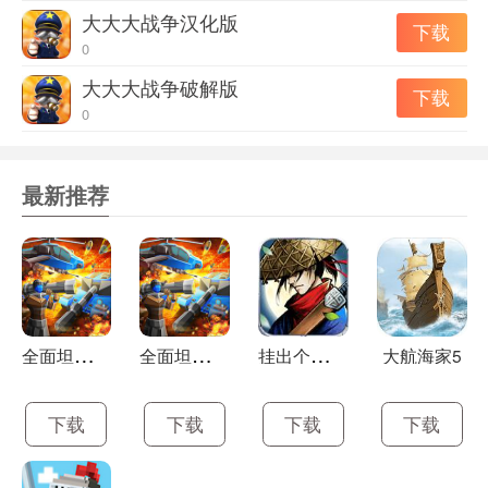
大大大战争汉化版
下载
0
大大大战争破解版
下载
0
最新推荐
全
面坦克模拟器最新版
全
面坦克模拟器
挂
出个大侠手游
大航海家5
下载
下载
下载
下载