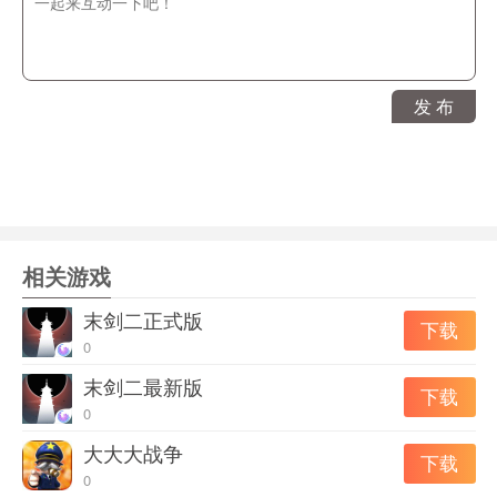
游戏玩法：
1、全新三国策略手游，主公向您发出邀请，共商谋略，一
统天下；
2、热血团战，势力交锋，热血团战，诸侯争霸，夺城、夺
发 布
关战即时开打。
游戏点评：
1、真实三国战场，率领军团勠力同心，离间瓦解强敌于灰
飞烟灭，计谋角力考验人性；
相关游戏
2、真实版图，全面征服，百位武将常伴左右，尽情指挥麾
下英杰；
末剑二正式版
下载
3、强力战法搭配，自由打造大军，排兵布阵以寡敌众，尽
0
显足智多谋。
末剑二最新版
下载
0
大大大战争
下载
0