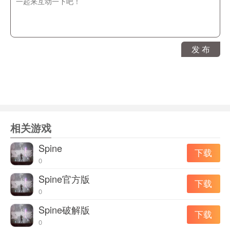
采用最新3D引擎打造未来科幻风格。赛博朋克般的主城，
宇宙飞船将成为代步工具，与机甲萌宠一起并肩作战，穿
梭于各大星球之间，争夺星际霸主。重新定义跨服玩法，
解决了MMO游戏经常合服的痛点，实现了永无鬼服!让日
发 布
常玩法也能跨服组队，解决了老服组队困难的尴尬!跨服宣
战可任意选择对手，不设置天梯利益，让战斗更纯粹，PK
更激情。充满未来科幻感的酷炫机甲，将成为征战多美星
的最佳伙伴。不同的机甲分为以下四类属性：物理、法
术、防御和治疗，养成、强化、装置系统加持，让每个机
相关游戏
甲都拥有独特的属性，职业可以根据战况随时切换。全面
Spine
下载
开放的真·自由交易，实现了点对点交易，卖家自主定价，
0
海量未绑定道具，形成最真实的市场环境!开放了穿戴后仍
Spine官方版
可交易的道具机制，让装备持续保值。
下载
0
游戏特点
Spine破解版
下载
同名电影正版授权，打造属于中国的未来科幻史诗级对战
0