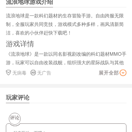
流浪地球游戏介绍
流浪地球是一款科幻题材的生存冒险手游。自由跨服无限
制，全服玩家共同竞技，游戏模式多种多样，画风清新简
洁，喜欢的小伙伴赶快下载吧！
游戏详情
《流浪地球》是一款以同名影视剧改编的科幻题材MMO手
游，玩家可以自由改装战舰，组织强大的星际战队与其他
玩家在太空对战。满满的科技范，无与伦比的华丽对战等
无病毒
无广告
展开全部
你来，快来拯救星球的存亡吧，指挥官。《诺亚传说》作
为游戏行业内的科幻先行者，与其强势联手，成为官方合
作手游出现在电影院海报和电影结尾之中。将电影中的关
玩家评论
键情节及人物与多美星上发生的故事相结合，让玩家们可
以在游戏中体验拯救地球的壮举!
评论
游戏背景