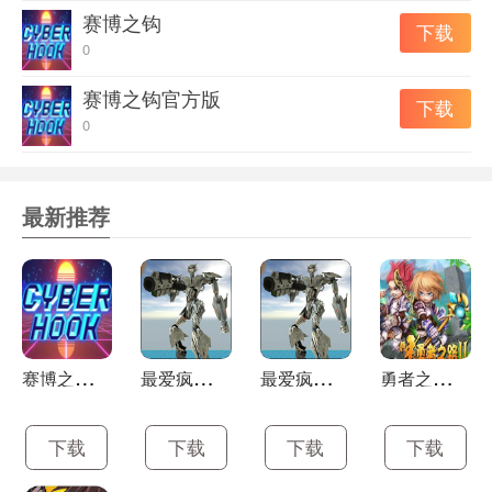
手游。
赛博之钩
下载
全新科幻题材，赛博朋克式风格，舰艇代步，壮丽未来科
0
技之都，为玩家带来全新的游戏体验。
赛博之钩官方版
超自由的游戏氛围，所有掉落均无绑定，市场自由交易，
下载
0
为玩家打造人山人海式的交易中心。
自由跨服无限制，全服玩家共同竞技，无论你是什么时候
开始玩的玩家，都无需担心鬼服。
最新推荐
众多酷炫机甲满足你的所有科技幻想，物理、法术、防
御、治疗，多种机甲类型，总有你喜欢的那一款。
小编点评
《流浪星球》是尚游游戏推出的经典端转手作品! 作为国
赛
博之钩最新版
最
爱疯狂战机正式版
最
爱疯狂战机最新版
勇
者之路2加强版
产科幻游戏的先行者，与大年初一上映的中国科幻电影
《流浪地球》强势联手，成为其官方合作手游! 携手中国
科幻小说作者---刘慈欣(大刘)，一起为中国科幻保驾护航。
下载
下载
下载
下载