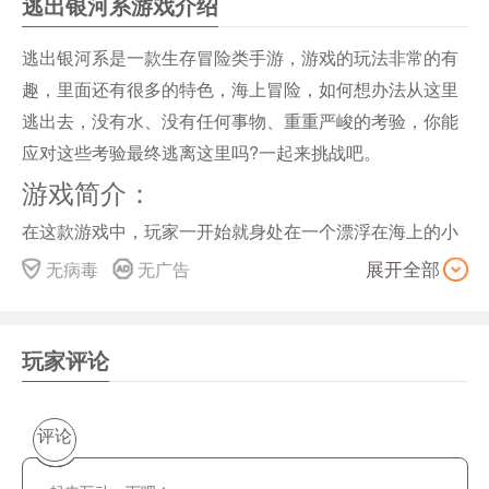
逃出银河系游戏介绍
逃出银河系是一款生存冒险类手游，游戏的玩法非常的有
趣，里面还有很多的特色，海上冒险，如何想办法从这里
逃出去，没有水、没有任何事物、重重严峻的考验，你能
应对这些考验最终逃离这里吗?一起来挑战吧。
游戏简介：
在这款游戏中，玩家一开始就身处在一个漂浮在海上的小
木筏上，玩家只靠着一个钩子钩各种从海上漂浮的东西中
无病毒
无广告
展开全部
获得材料。 开始食物和水可以从木箱中获得，后来获得难
度越来越大，就必须制造各种物品来自己获得食物饮水等
等，越到后期越要自给自足。 游戏中除了漂流，偶尔会有
玩家评论
其他木筏上飘来的丧尸，你的选择只有杀死他们或者被他
们杀死，前者有奖励，后者重新开始。
评论
游戏特色：