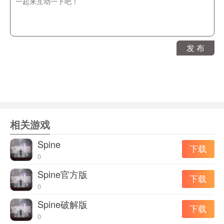
1、游戏里玩家将独自一人在一个海上的漂浮平台上生存;
2、使用手头仅有的物资来制造工具，从而帮助自己能填饱
肚子;
3、然后收集漂流而来的各种物资进一步建造自己的海上居
发 布
所。
游戏玩法：
从海洋捕捉物品和资源
食物，水和物品是幸存者游戏的关键要素。环顾四周，试
相关游戏
着找到桶子，箱子，残骸和附近漂浮的其他东西。有一点
运气，你可能会发现稀有物品和木筏免费升级，所以把钩
Spine
下载
子扔得更远!
0
手工艺品和武器
Spine官方版
下载
利用数百种制作食谱在生存海洋游戏中可以找到的所有资
0
源。各种装甲部件，任何类型的武器捕杀鲨鱼和其他有用
Spine破解版
下载
的东西，以便在木筏上生存 - 可用于装箱 - 所有你需要的
0