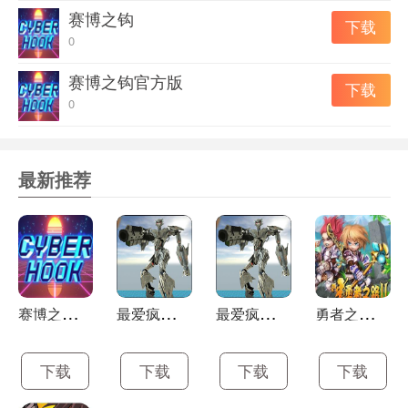
是资源。
赛博之钩
下载
杀死鲨鱼和僵尸
0
这将是另一种类型的试图在生存游戏中杀死你的敌人 - 僵
赛博之钩官方版
尸游泳者。其他类型的工艺武器杀死僵尸和捍卫你的木筏!
下载
0
升级木筏
你可以从绑在一起的几块木板开始，就像在其他漂流生存
中一样，但总有一个想象空间!抓住漂浮的残骸，处理它
最新推荐
们，并建立一个巨大的筏子，以生存僵尸和鲨鱼。建造任
何形式和大小的浮动堡垒 - 完全取决于你。
乘船游览世界
你有没有想过什么探索遊戲隐藏在海洋和丢失的岛屿?你为
什么不试着找出自己?建造一艘船，踏上冒险之旅。漂浮在
赛
博之钩最新版
最
爱疯狂战机正式版
最
爱疯狂战机最新版
勇
者之路2加强版
海洋中，看看你是否能找到这片土地，但不要忘记你的木
筏 - 可以在鲨鱼游戏中躲避危险的地方。
下载
下载
下载
下载
了解大灾变的故事
在这个生存冒险游戏中，世界并不总是关于木筏的生存和