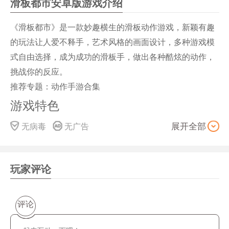
滑板都市安卓版游戏介绍
《滑板都市》是一款妙趣横生的滑板动作游戏，新颖有趣
的玩法让人爱不释手，艺术风格的画面设计，多种游戏模
式自由选择，成为成功的滑板手，做出各种酷炫的动作，
挑战你的反应。
推荐专题：动作手游合集
游戏特色
1、玩家将作为一名滑板手到各个不同的公园中体验滑板的
无病毒
无广告
展开全部
快乐；
2、公园里还有其他的滑板手正在栏杆等设施上做出各种酷
炫的动作；
玩家评论
3、更为偏向艺术风格的画面设计。
评论