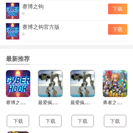
赛博之钩
下载
0
赛博之钩官方版
下载
0
最新推荐
赛
博之钩最新版
最
爱疯狂战机正式版
最
爱疯狂战机最新版
勇
者之路2加强版
下载
下载
下载
下载