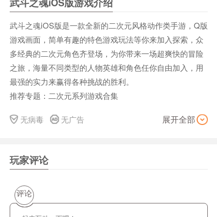
武斗之魂iOS版游戏介绍
武斗之魂iOS版是一款全新的二次元风格动作类手游，Q版
游戏画面，简单有趣的特色游戏玩法等你来加入探索，众
多经典的二次元角色齐登场，为你带来一场超爽快的冒险
之旅，海量不同类型的人物英雄和角色任你自由加入，用
最强的实力来赢得各种挑战的胜利。
推荐专题：二次元系列游戏合集
武斗之魂iOS版游戏特点
无病毒
无广告
展开全部
1、精致细腻的游戏画面，充满趣味的玩法;
2、不断收集各种各样的英雄，全新的立绘式战斗;
3、挑战超多的副本，轻松获得强大的装备;
玩家评论
4、豪华的声优阵容，给你超强的代入感。
武斗之魂iOS版游戏特色
评论
【百人战场 畅快PK】