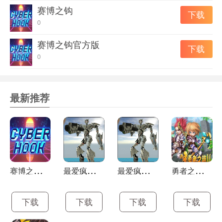
赛博之钩
下载
0
赛博之钩官方版
下载
0
最新推荐
赛
博之钩最新版
最
爱疯狂战机正式版
最
爱疯狂战机最新版
勇
者之路2加强版
下载
下载
下载
下载