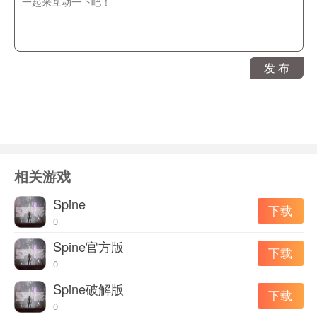
画面亮眼，各类风格英雄等你收集，创新的立绘式战斗过
程就像看动画一样有很强的代入感和打击感;
【百款萌物任君挑选】
目前开放有上百名萌物英雄，我们还在不断更新，更有蜕
发 布
变之后的全新形象，英雄的战力等属性也随之提升，持续
满足大家的各种期待;
【创新玩法精美角色】
世纪大战之后，掌权者颁布法令，让召唤师进行关于生存
权利的争夺战，只有最终的胜利者才有资格活下去!为了黎
相关游戏
明的希望，完成自我的救赎!
Spine
下载
【唯美策略炫酷技能】
0
战斗技能全屏炸裂、精美场景风格迥异、潜能觉醒气势如
Spine官方版
虹，加上激荡人心的战斗配乐，资深艺术团队精心打造的
下载
0
恢弘游戏世界!
Spine破解版
下载
0