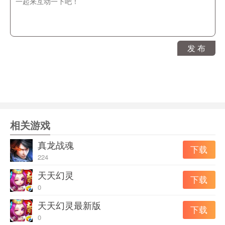
人惊叹的高清游戏体验中，打败不可能的 boss 并解开神
秘谜团！
游戏特色
发 布
1.人物装备冶炼和锻造，将装备拿去升级进化，打造属于
自己的个性武器。
2.参与竞技场接受其他玩家的挑战，通过PvP进行角色对
决！
3.每种角色都拥有不一样的主线剧情故事，更有隐藏副本
相关游戏
剧情等你探索。
真龙战魂
下载
游戏亮点
224
1.热血激烈的战斗带来沉浸式游戏体验。
天天幻灵
下载
2.令人兴奋的英雄职业自由选择，每种职业都有各自的优
0
势。
天天幻灵最新版
下载
3.在全球PvP格斗场中对决，制霸全服排行。
0