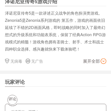
泽诺尼亚传奇5游戏介绍
泽诺尼亚传奇5是一款讲述正义战争的角色扮演类游戏。
Zenonia5是Zenonia系列游戏的 第五作，游戏的画面依旧
延续了不错的2D画面风格，即时战略的同时加入了最终幻
想式的升级系统和功能表系统，保留了经典Action RPG游
戏模式的精髓！游戏角色拥有圣骑士、射手、术士和战士
四种职业选择。感兴趣就快来下载体验吧！
游戏简介
无病毒
无广告
展开全部
最佳的动作类 RPG 强势回归！
很久以前，一场为人类和平与和谐的伟大战争打响。但随
着岁月流逝，贪婪和自私正腐坏着人们的内心。精英富豪
玩家评论
开始剥削利用穷人，王国也开始被黑暗笼罩。
之后，在一个贫民窟村庄的废墟中，诞生了一位注定要成
评论
就一番大事的英雄…
再次让自己沉浸在最佳的手机动作类 RPG 游戏中。在令