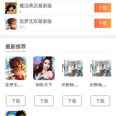
魔法商店最新版
下载
0
造梦无双最新版
下载
571
最新推荐
造
梦无双正式版
光
辉物语汉化版
光
辉物语官方版
朝歌天下
下载
下载
下载
下载