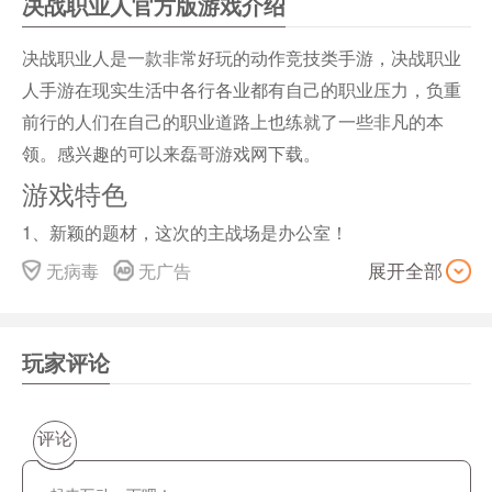
决战职业人官方版游戏介绍
决战职业人是一款非常好玩的动作竞技类手游，决战职业
人手游在现实生活中各行各业都有自己的职业压力，负重
前行的人们在自己的职业道路上也练就了一些非凡的本
领。感兴趣的可以来磊哥游戏网下载。
游戏特色
1、新颖的题材，这次的主战场是办公室！
2、搞笑滑稽的各种职业技能上演奇葩对战。
无病毒
无广告
展开全部
3、各种奇葩工具任你选择。
4、整合自己的职业队伍，打败敌方BOSS！
玩家评论
游戏亮点
1、全新的战斗玩法，更加的去考验玩家们之间的配合；
2、每一个职业人都有自己独特的技能，明白自己的定位；
评论
3、人物形象生动，打斗动作干净利落，超级过瘾刺激。