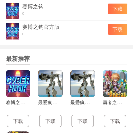
赛博之钩
下载
0
赛博之钩官方版
下载
0
最新推荐
赛
博之钩最新版
最
爱疯狂战机正式版
最
爱疯狂战机最新版
勇
者之路2加强版
下载
下载
下载
下载