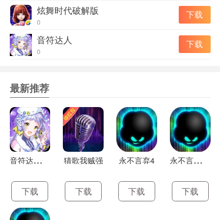
炫舞时代破解版
下载
0
音符达人
下载
0
最新推荐
音
符达人官方版
永
不言弃4官网版
猜歌我贼强
永不言弃4
下载
下载
下载
下载