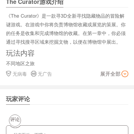
The Curator游戏介绍
《The Curator》是一款寻3D全新寻找隐藏物品的冒险解
谜游戏。在游戏中你将负责博物馆收藏或展览的策展。你
的任务是收集和完成博物馆的收藏。在第一章中，你必须
通过寻找搜寻区域来挖掘文物，以便在博物馆中展出。
玩法内容
不同地区之旅
带着地图和铲子到不同的地方，为展览寻找物品。你可以
无病毒
无广告
展开全部
使用视觉和听觉反馈来找到挖掘地点。如果距离足够近，
位置就会用X标记。
解锁博物馆里的物品
玩家评论
一旦你找到了所有的景点和物品，你可以回到博物馆并在
那里展出。一旦你打开了一个房间，进入下一个房间将被
评论
打开，新的物品将等待着你。