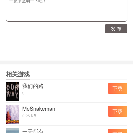
游戏特点
26个项目和13个景点在等着你
游戏完成后的小游戏。
4种不同的岛屿
发 布
15套服装，12种颜色
游戏配置
操作系统
Windows 7/8/10
相关游戏
运行环境
Directx11.0/Directx11.0
我们的路
下载
CPU
AMD FX-6300
3
内存
3500 MB
MeSnakeman
下载
显卡
GTX 550
2.25 KB
硬盘
1000 MB
一无所有