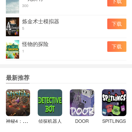
下载
300
炼金术士模拟器
下载
5
怪物的探险
下载
1
最新推荐
神
秘4：黑暗预兆
侦探机器人
DOOR
SPITLINGS