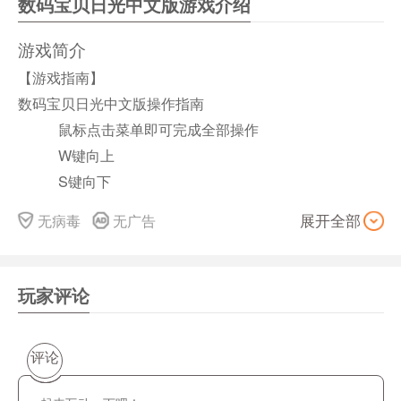
数码宝贝日光中文版游戏介绍
游戏简介
【游戏指南】
数码宝贝日光中文版操作指南
鼠标点击菜单即可完成全部操作
W键向上
S键向下
A键向左
无病毒
无广告
展开全部
D键向右
E键开始
数字键8选择
玩家评论
更多精彩游戏画面请点击本页中“安装截图”按钮。
【游戏介绍】
评论
数码宝贝系列的最新作品，当游戏初期流程进行到通过ァ
ングラトンネル下水道这个迷宫后便可在城里自由接任务