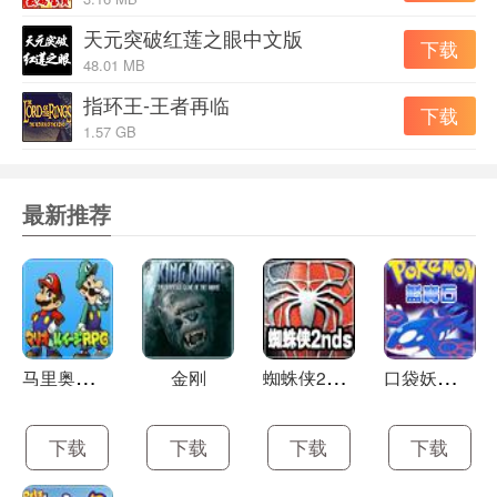
天元突破红莲之眼中文版
下载
48.01 MB
指环王-王者再临
下载
1.57 GB
最新推荐
马
里奥和路易rpg2
蜘
蛛侠2nds版
口
袋妖怪蓝中文版
金刚
下载
下载
下载
下载