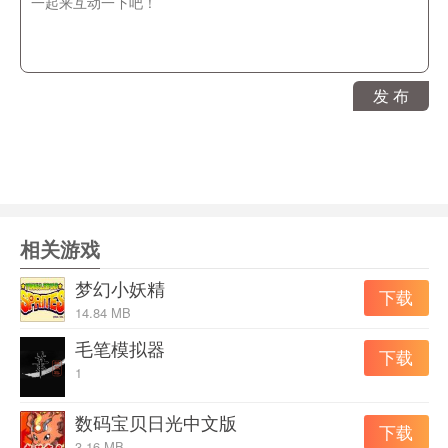
了，以下是月光版的全任务介绍，各位玩日光版的也可做
个参考吧，个人不敢保证任务流程是一样的！这里按照从
左至右柜台的按顺序领任务做介绍，中间柜台是领主线任
发 布
务的放在最后介绍了。随着主线任务的推进，支线任务会
慢慢增加，同时也得做一定数量的支线任务才能触发出主
线任务。
【推荐配置】
CPU：Pentium4 2GHz
相关游戏
内存：512MB
梦幻小妖精
下载
显卡：128 MB的支持DirectX 9.0
14.84 MB
暂无
毛笔模拟器
下载
1
数码宝贝日光中文版
下载
3.16 MB