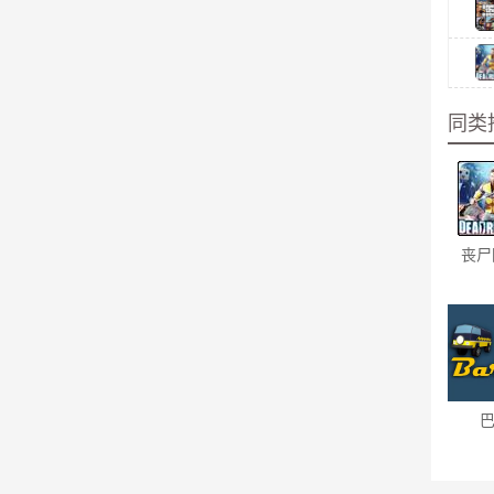
同类
丧尸