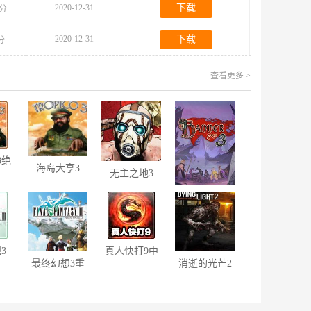
2020-12-31
下载
0分
2020-12-31
下载
0分
查看更多 >
3绝
海岛大亨3
无主之地3
v2.1黄金版
旗帜的传说3
3
真人快打9中
最终幻想3重
消逝的光芒2
文版
制版