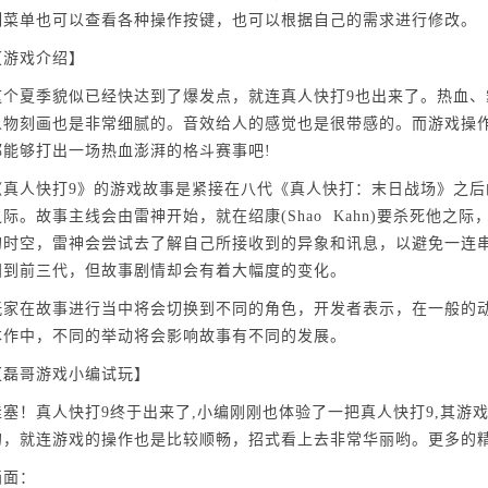
制菜单也可以查看各种操作按键，也可以根据自己的需求进行修改。
戏介绍】
夏季貌似已经快达到了爆发点，就连真人快打9也出来了。热血、
人物刻画也是非常细腻的。音效给人的感觉也是很带感的。而游戏操
都能够打出一场热血澎湃的格斗赛事吧!
人快打9》的游戏故事是紧接在八代《真人快打：末日战场》之后
际。故事主线会由雷神开始，就在绍康(Shao Kahn)要杀死他之
的时空，雷神会尝试去了解自己所接收到的异象和讯息，以避免一连
归到前三代，但故事剧情却会有着大幅度的变化。
在故事进行当中将会切换到不同的角色，开发者表示，在一般的动
本作中，不同的举动将会影响故事有不同的发展。
哥游戏小编试玩】
！真人快打9终于出来了,小编刚刚也体验了一把真人快打9,其游
的，就连游戏的操作也是比较顺畅，招式看上去非常华丽哟。更多的精
面：