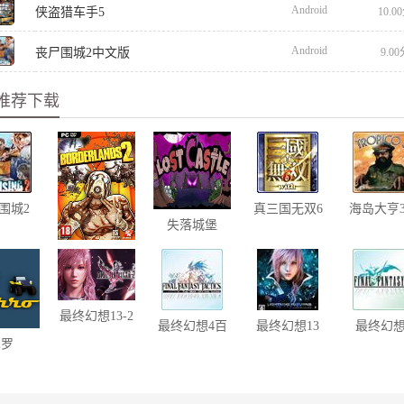
Android
侠盗猎车手5
10.0
Android
丧尸围城2中文版
9.0
推荐下载
围城2
真三国无双6
海岛大亨
失落城堡
中文版
对强势
V1.02
无主之地2
最终幻想13-2
最终幻想4百
最终幻想13
最终幻想
巴罗
度网盘下载