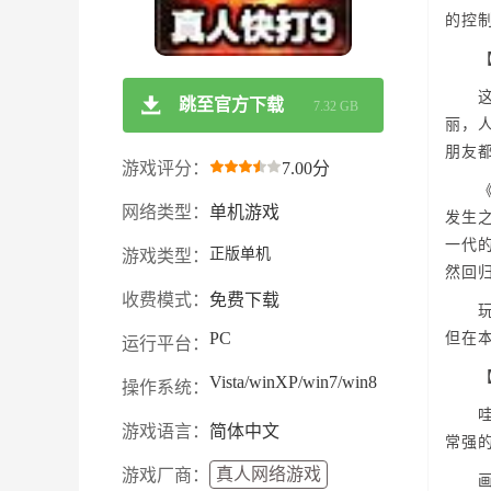
的控
【游
这个
跳至官方下载
7.32 GB
丽，
朋友
游戏评分：
7.00分
《真
网络类型：
单机游戏
发生之
一代
正版单机
游戏类型：
然回
收费模式：
免费下载
玩家
PC
但在
运行平台：
【磊
Vista/winXP/win7/win8
操作系统：
哇塞
游戏语言：
简体中文
常强
真人网络游戏
游戏厂商：
画