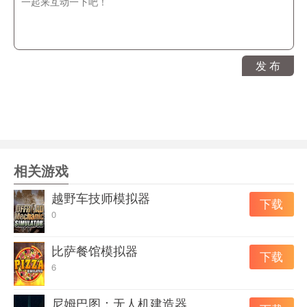
在你自己的越野冒险中测试你的改装。驾车穿越危险的地
形，攀爬陡峭的悬崖，并穿越泥泞的河流。在进入下一个
障碍之前，享受令人窒息的美景。当然，在你把车辆交给
发 布
客户之前，可别忘了清洗车辆!
游戏特点
多种不同的汽车可供改装
美丽、逼真的画面
各种工具，供你改装车辆
相关游戏
丰富的零件可供选择，让您的爱车实现非凡壮举。
越野车技师模拟器
下载
带有故事任务的职业生涯模式
0
叹为观止的景色
各种随机分配的任务和需要完成的工作
比萨餐馆模拟器
下载
装饰元素
6
在不同的赛道上，您可以测试您的车辆是否准备好迎接越
尼姆巴图：无人机建造器
野挑战