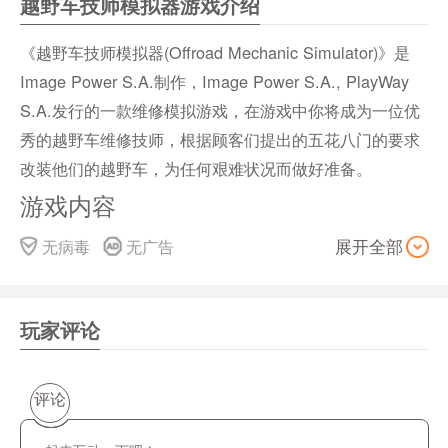
越野车技师模拟器游戏介绍
《越野车技师模拟器(Offroad Mechanic Simulator)》是
Image Power S.A.制作，Image Power S.A., PlayWay
S.A.发行的一款维修模拟游戏，在游戏中你将成为一位优
秀的越野车维修技师，根据顾客们提出的五花八门的要求
改装他们的越野车，为任何艰难状况而做好准备。
游戏内容
接受超出标准维修工作范围的合同。为您的客户的车辆准
无病毒
无广告
展开全部
备好真正的越野体验，并确保车辆能够在超出其基础能力
的地形上行驶。当客户需要时，准备好安装更高的悬架或
加装呼吸管。在不超出预算的情况下，选择能完成工作的
玩家评论
部件。
在单人游戏中迎接越野车维修的挑战!享受你的进步，逐渐
评论
学会如何维修越来越昂贵的汽车。购买额外的零件和工
具，你需要把汽车变成一头“越野怪物”。