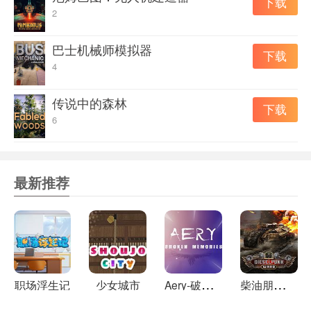
下载
2
无限乐趣
游戏配置
巴士机械师模拟器
下载
4
操作系统
传说中的森林
下载
运行环境
Directx11.0/Directx11.0
6
CPU
内存
6 GB
最新推荐
显卡
硬盘
A
ery-破碎的记忆
柴
油朋克战争
职场浮生记
少女城市