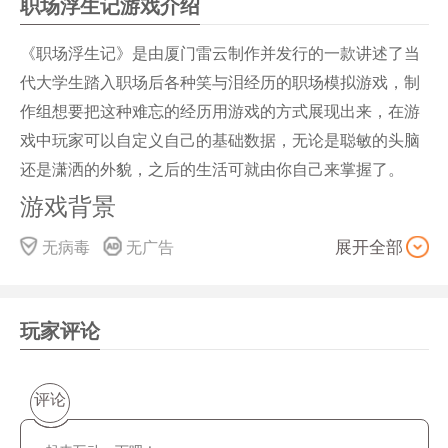
职场浮生记游戏介绍
《职场浮生记》是由厦门雷云制作并发行的一款讲述了当
代大学生踏入职场后各种笑与泪经历的职场模拟游戏，制
作组想要把这种难忘的经历用游戏的方式展现出来，在游
戏中玩家可以自定义自己的基础数据，无论是聪敏的头脑
还是潇洒的外貌，之后的生活可就由你自己来掌握了。
游戏背景
这是一个模拟中国当代年轻人在大学毕业步入社会后遭受
无病毒
无广告
展开全部
现实毒打的游戏。我们也不太清楚除了“模拟”以外它还应
该属于什么类型。我们只是单纯想要把大学毕业后在职场
摸爬滚打的笑与泪用一种尽可能真实而有趣的方式表现出
玩家评论
来。
游戏内容
评论
不是后浪就乖乖入海