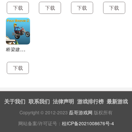
象。
下载
下载
下载
下载
只有大人才懂的肮脏社交
在公司里你会有海量同事，在社会上你可以有无数友人。
请客、送礼、应酬、站队，职场勾心斗角无处不在;聚会、
恋爱、结婚(甚至还可以离婚)、生子，生活的美妙样样不
缺。是在同事的朋友圈疯狂输出还是约会美女游遍厦州，
桥
梁建筑师2
不一样的选择塑造不一样的人生，但不管什么样的故事都
期待你的一键三连。谢谢!
下载
游戏配置
操作系统
Windows7
关于我们
联系我们
法律声明
游戏排行榜
最新游戏
运行环境
Directx11.0/Directx11.0
Copyright © 2012-2023
磊哥游戏网
版权所有
CPU
i5
网站备案/许可证号：
桂ICP备2021008676号-4
内存
4 GB