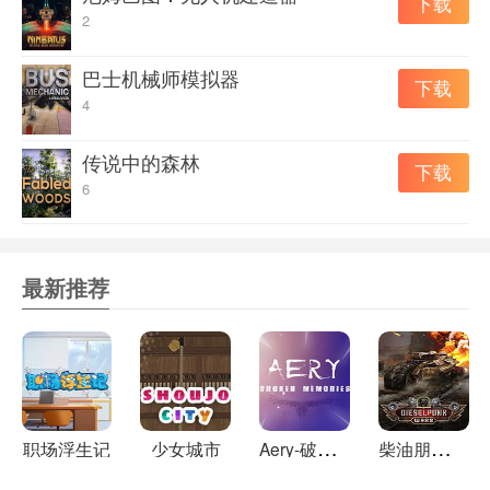
下载
2
事不决转码农不是吗?
万物皆可卡牌但我们不是 Rougelike
巴士机械师模拟器
下载
开发者是太阁立志传的粉丝，所以在经过一番挣扎之后还
4
是决定把游戏内的技能与身份都卡牌化了。不过这并不是
一款 Rougelike 游戏，所有的事件只要符合条件就可以触
传说中的森林
下载
发。面对突如其来的各种事件，不同待人处事方式将会带
6
给你不同的卡牌，风格迥异的卡组将使你在工作中大放异
彩!
卡面映射出你的脸。You are what you think.
最新推荐
人生不只有上班，除了上班还可以加班
你可以自由平衡工作和生活的比重，在完全架空的中国东
南沿海城市“厦州”尽情撒欢。你可以选择宅家撸猫种花研
究菜谱打游戏，也可以选择外出打短工贴补家用;可以读书
学习自我提升，也可以在城市四处“邂逅”心仪的她(们)……
A
ery-破碎的记忆
柴
油朋克战争
职场浮生记
少女城市
当然，毫无疑问你也可以回公司加班，自己new一些对