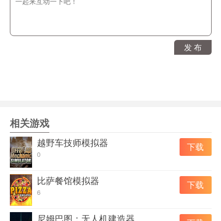
你无法选择天胡开局，但你可以充分定制自己的起点。你
可以选择英俊潇洒的外貌以在人际交往中获得优势，也可
以选择聪明绝顶的头脑快速高效地应对工作，甚至可以设
定自己的家庭背景和在校时的履历……与现实一样，这些
发 布
都会在你就业后产生真正的影响。
P.S. 我们同样提供了“学渣”“肥宅”“女生部部长”等一系列硬
核人设，欢迎敢于逆袭的你来挑战!
P.P.S. 因为开发组里没有妹子，我们很难了解职场女青年
的心路历程，所以目前没有提供女性主角。考虑在未来增
相关游戏
加(大概)
越野车技师模拟器
下载
不会写代码也丝毫不影响游戏体验
0
非常抱歉!因为开发者是码农出身，所以在游戏中你也会从
【软件开发工程师】这个岗位开始你的职场人生。当然之
比萨餐馆模拟器
下载
后你可以选择转岗，也可以升职走上管理之路，更可以跳
6
槽或者干脆自己创业。
尼姆巴图：无人机建造器
不要吐槽为什么从什么大学出来都要当开发工程师……遇