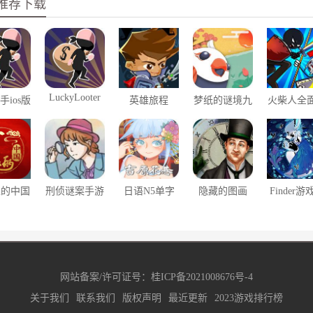
推荐下载
LuckyLooter
手ios版
英雄旅程
梦纸的谜境九
火柴人全
游版
争模拟器io
上的中国
刑侦谜案手游
日语N5单字
隐藏的图画
Finder游
吉原花巷
载
网站备案/许可证号：
桂ICP备2021008676号-4
关于我们
联系我们
版权声明
最近更新
2023游戏排行榜