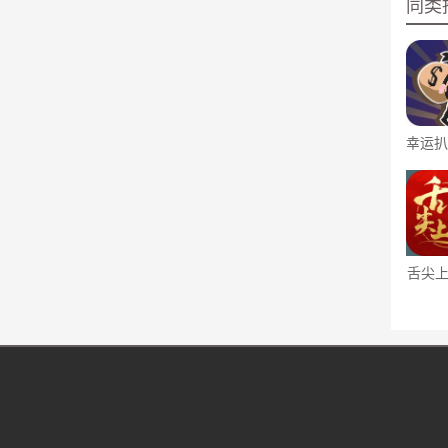
同类
幸运扒
舌尖