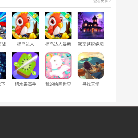
查看更多 >
面战
捕鸟达人
捕鸟达人最新
密室逃脱绝境
s版
版
系列4迷失森
林ios版
戏下
切水果高手
我的绘画世界
寻找天堂