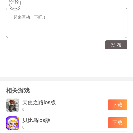
画，这点看上去费了点功夫；
评论
二，美术效果优化大大的，虽然仔细看可能有点模糊(不知
道是颜色太暗)，不过很显然是一整张大图；
三是主线剧情比以前要清晰很多，有了专门的内容说明，
还可以回顾看一下之前的剧情内容四是需要解谜的内容方
式多了很多，有的的确有一些按照以前玩密室解谜的没想
发 布
到的思路，但是感觉很清晰，试一试就知道
2、缺点：一，包比以前大太多了，而且偶尔手机玩起来有
点卡，希望点击流畅上面看能不能优化一下；
二，有的支线内容还没搞清楚具体联系(感觉有的和主线没
啥关系)，看有没有大佬能解释一下；
相关游戏
三，额外内容居然不是以前的隐藏关，一些收集没提示搞
天使之路ios版
下载
不清楚。
0
贝比岛ios版
下载
0