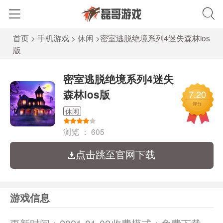
首页
>
手机游戏
>
休闲
>
密室逃脱绝境系列4迷失森林ios
版
密室逃脱绝境系列4迷失
森林ios版
7.20
评分
休闲
浏览 ：
605
点击跳至官网下载
游戏信息