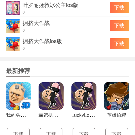
叶罗丽拯救冰公主ios版
下载
0
拥挤大作战
下载
0
拥挤大作战ios版
下载
0
最新推荐
我
的头很铁3Dios版
幸
运扒手ios版
L
uckyLooter
英雄旅程
下载
下载
下载
下载