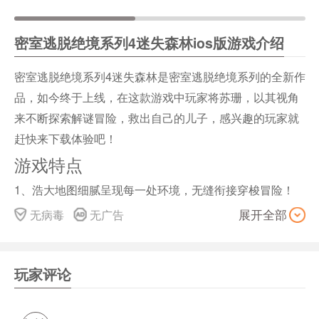
密室逃脱绝境系列4迷失森林ios版游戏介绍
密室逃脱绝境系列4迷失森林是密室逃脱绝境系列的全新作
品，如今终于上线，在这款游戏中玩家将苏珊，以其视角
来不断探索解谜冒险，救出自己的儿子，感兴趣的玩家就
赶快来下载体验吧！
游戏特点
1、浩大地图细腻呈现每一处环境，无缝衔接穿梭冒险！
2、剧情关卡严谨设定，多重探索解谜成就感无法言喻！
无病毒
无广告
展开全部
3、非常多的秘密都藏在这个魔幻森林你，等你亲临哦！
游戏测评
玩家评论
1、优点：一是动画内容比较丰富，比以前点一下就点完结
束的效果要好很多，而且针对不同的解谜对象有不同的动